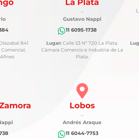
ingó
La Plata
…
L
rio
Gustavo Nappi
2384
11 6095-1738
 Olazabal 841
Lugar:
Calle 53 Nº 720 La Plata.
Lug
 Comercial,
Cámara Comercio e Industria de La
 Afines
Plata.
 Zamora
Lobos
…
Nappi
Andrés Araque
1738
11 6044-7753