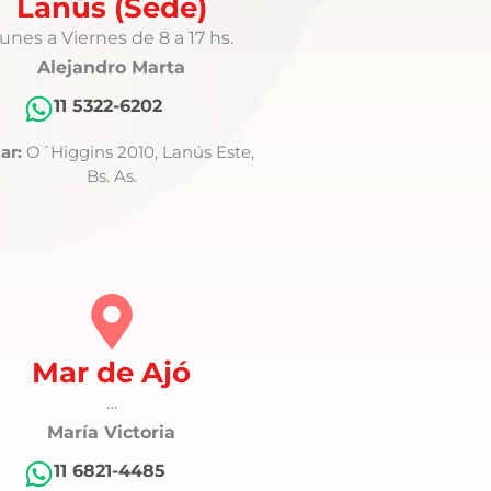
Lanús (Sede)
unes a Viernes de 8 a 17 hs.
Alejandro Marta
11 5322-6202
ar:
O´Higgins 2010, Lanús Este,
Bs. As.
Mar de Ajó
…
María Victoria
11 6821-4485