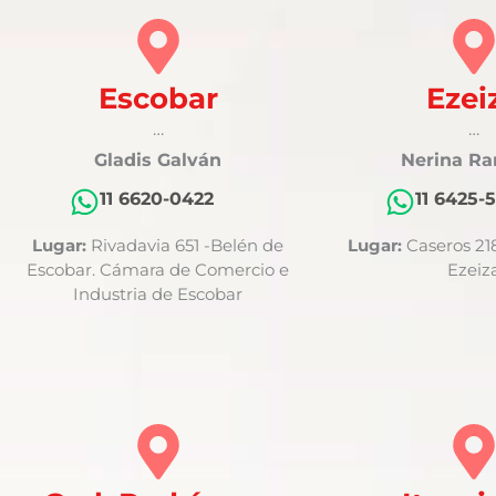
Escobar
Ezei
…
…
Gladis Galván
Nerina Ra
11 6620-0422
11 6425-
Lugar:
Rivadavia 651 -Belén de
Lugar:
Caseros 218
Escobar. Cámara de Comercio e
Ezeiz
Industria de Escobar