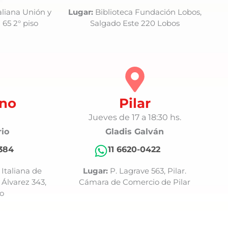
aliana Unión y
Lugar:
Biblioteca Fundación Lobos,
 65 2° piso
Salgado Este 220 Lobos
no
Pilar
Jueves de 17 a 18:30 hs.
rio
Gladis Galván
2384
11 6620-0422
Italiana de
Lugar:
P. Lagrave 563, Pilar.
Álvarez 343,
Cámara de Comercio de Pilar
o