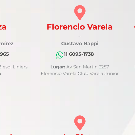
za
Florencio Varela
…
mírez
Gustavo Nappi
5965
11 6095-1738
 esq. Liniers.
Lugar:
Av San Martin 3257
a
Florencio Varela Club Varela Junior