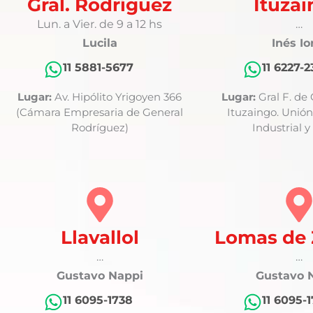
Gral. Rodríguez
Ituza
Lun. a Vier. de 9 a 12 hs
…
Lucila
Inés Io
11 5881-5677
11 6227-
Lugar:
Av. Hipólito Yrigoyen 366
Lugar:
Gral F. de
(Cámara Empresaria de General
Ituzaingo. Unión
Rodríguez)
Industrial y
Llavallol
Lomas de
…
…
Gustavo Nappi
Gustavo 
11 6095-1738
11 6095-