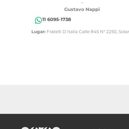
…
Gustavo Nappi
11 6095-1738
Lugar:
Fratelli D Italia Calle 845 N° 2250, Sola