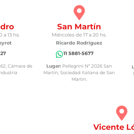
idro
San Martín
 a 13 hs.
Miércoles de 17 a 20 hs.
eyrot
Ricardo Rodríguez
527
11 5881-5677
62, Cámara de
Lugar:
Pellegrini Nº 2026 San
L
ndustria
Martin, Sociedad Italiana de San
Martin.
Vicente L