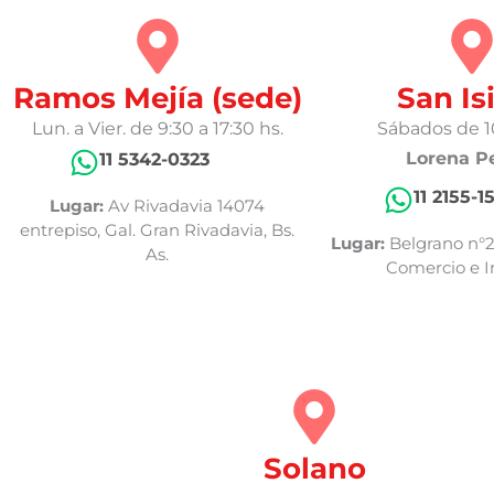
Ramos Mejía (sede)
San Is
Lun. a Vier. de 9:30 a 17:30 hs.
Sábados de 10
Lorena P
11 5342-0323
11 2155-1
Lugar:
Av Rivadavia 14074
entrepiso, Gal. Gran Rivadavia, Bs.
Lugar:
Belgrano n°2
As.
Comercio e I
Solano