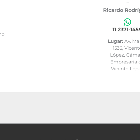
…
Ricardo Rodr
11 2371-145
no
Lugar:
Av. Ma
1536, Vicent
López, Cáma
Empresaria 
Vicente Lóp