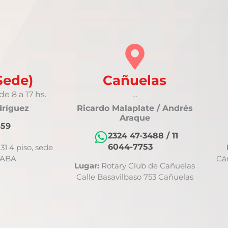
Sede)
Cañuelas
e 8 a 17 hs.
…
dríguez
Ricardo Malaplate / Andrés
Araque
459
2324 47-3488 / 11
6044-7753
1 4 piso, sede
CABA
Cá
Lugar:
Rotary Club de Cañuelas
Calle Basavilbaso 753 Cañuelas